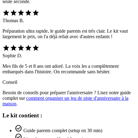
seule seconde.
star
star
star
star
star
Thomas B.
Préparation ultra rapide, le guide parents est très clair. Le kit vaut
largement le prix, on l'a déjà refait avec d'autres enfants !
star
star
star
star
star
Sophie D.
Mes fils de 5 et 8 ans ont adoré. La voix les a complètement
embarqués dans l'histoire. On recommande sans hésiter.
Conseil
Besoin de conseils pour préparer l'anniversaire ? Lisez notre guide
complet sur
comment organiser un jeu de piste d'anniversaire à la
maison
.
Le kit contient :
check_circle
Guide parents complet (setup en 30 min)
check_circle