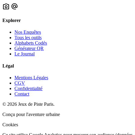
photo_camera
alternate_email
Explorer
Nos Enquêtes
Tous les outils
Alphabets Codés
Générateur QR
Le Journal
Légal
Mentions Légales
CGV
Confidentialité
Contact
© 2026 Jeux de Piste Paris.
Conçu pour l'aventure urbaine
Cookies
Ce site utilise Google Analytics pour mesurer son audience (données