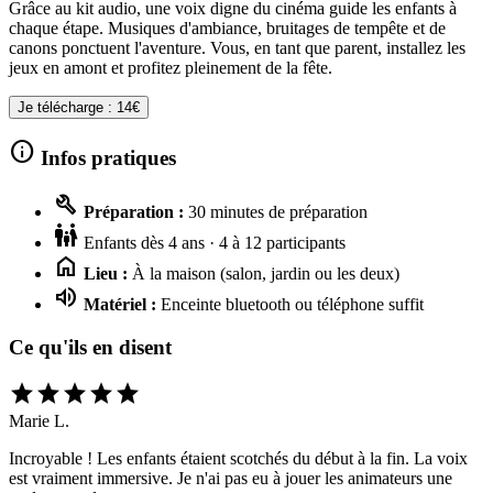
Grâce au kit audio, une voix digne du cinéma guide les enfants à
chaque étape. Musiques d'ambiance, bruitages de tempête et de
canons ponctuent l'aventure. Vous, en tant que parent, installez les
jeux en amont et profitez pleinement de la fête.
Je télécharge : 14€
info
Infos pratiques
build
Préparation :
30 minutes de préparation
family_restroom
Enfants dès 4 ans · 4 à 12 participants
home
Lieu :
À la maison (salon, jardin ou les deux)
volume_up
Matériel :
Enceinte bluetooth ou téléphone suffit
Ce qu'ils en disent
star
star
star
star
star
Marie L.
Incroyable ! Les enfants étaient scotchés du début à la fin. La voix
est vraiment immersive. Je n'ai pas eu à jouer les animateurs une