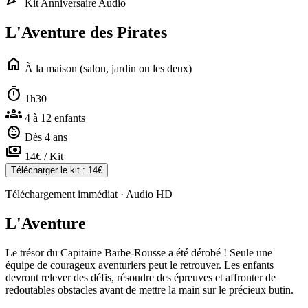
Kit Anniversaire Audio
L'Aventure des
Pirates
home
À la maison (salon, jardin ou les deux)
timer
1h30
groups
4 à 12 enfants
child_care
Dès 4 ans
payments
14€ / Kit
Télécharger le kit : 14€
Téléchargement immédiat · Audio HD
L'Aventure
Le trésor du Capitaine Barbe-Rousse a été dérobé ! Seule une
équipe de courageux aventuriers peut le retrouver. Les enfants
devront relever des défis, résoudre des épreuves et affronter de
redoutables obstacles avant de mettre la main sur le précieux butin.