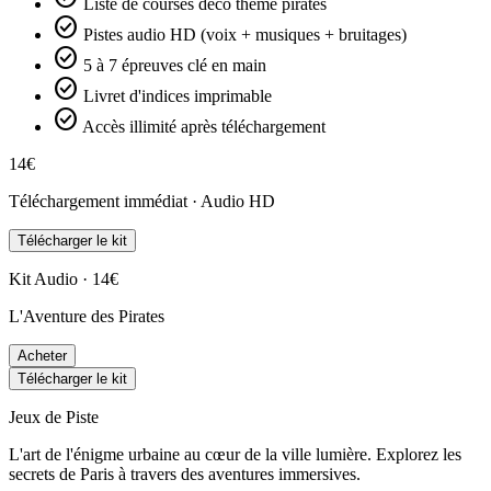
Liste de courses déco thème pirates
check_circle
Pistes audio HD (voix + musiques + bruitages)
check_circle
5 à 7 épreuves clé en main
check_circle
Livret d'indices imprimable
check_circle
Accès illimité après téléchargement
14€
Téléchargement immédiat · Audio HD
Télécharger le kit
Kit Audio · 14€
L'Aventure des Pirates
Acheter
Télécharger le kit
Jeux de Piste
L'art de l'énigme urbaine au cœur de la ville lumière. Explorez les
secrets de Paris à travers des aventures immersives.